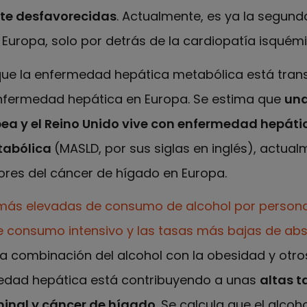
te desfavorecidas
. Actualmente, es ya la segun
 Europa, solo por detrás de la cardiopatía isquémi
 que la enfermedad hepática metabólica está tra
nfermedad hepática en Europa. Se estima que
una
pea y el Reino Unido vive con enfermedad hepáti
tabólica
(MASLD, por sus siglas en inglés), actual
ores del cáncer de hígado en Europa.
más elevadas de consumo de alcohol por persona
e consumo intensivo y las tasas más bajas de abs
 La combinación del alcohol con la obesidad y otro
edad hepática está contribuyendo a unas
altas t
inal y cáncer de hígado
. Se calcula que el alcoh