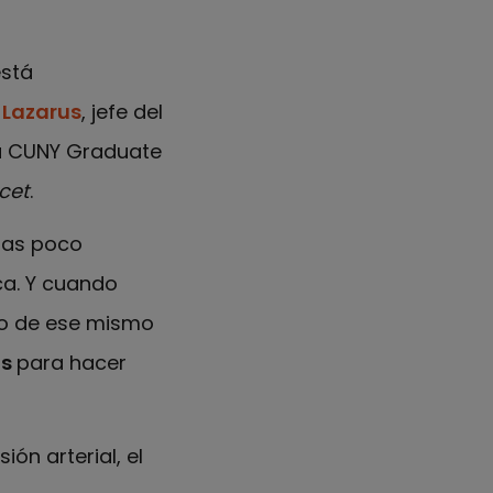
está
. Lazarus
, jefe del
la CUNY Graduate
cet
.
tas poco
ca. Y cuando
do de ese mismo
as
para hacer
ón arterial, el