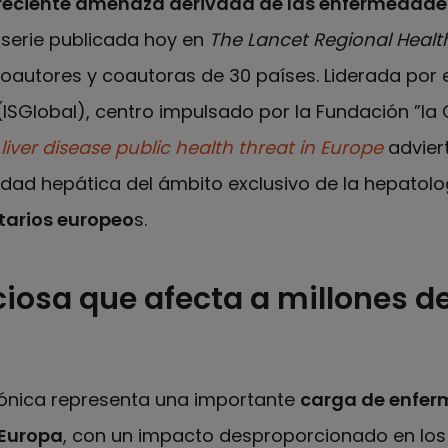
reciente amenaza derivada de las enfermedade
 serie publicada hoy en
The Lancet Regional Healt
autores y coautoras de 30 países. Liderada por el
ISGlobal), centro impulsado por la Fundación ”la Ca
liver disease public health threat in Europe
advier
dad hepática del ámbito exclusivo de la hepatolo
tarios europeo
s.
ciosa que afecta a millones d
ónica representa una importante
carga de enfer
 Europa
, con un impacto desproporcionado en lo