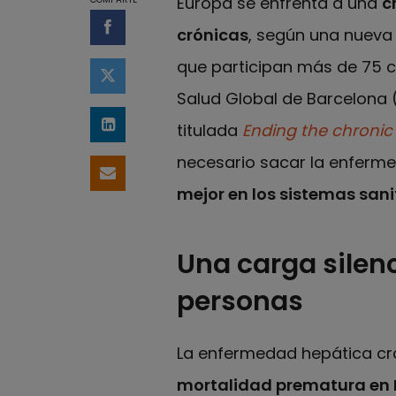
Europa se enfrenta a una
c
crónicas
, según una nueva
Compartir en Facebook
que participan más de 75 co
Compartir en Twitter
Salud Global de Barcelona (
titulada
Ending the chronic 
Compartir en LinkedIn
necesario sacar la enferme
Compartir por email
mejor en los sistemas sani
Una carga silen
personas
La enfermedad hepática cr
mortalidad prematura en