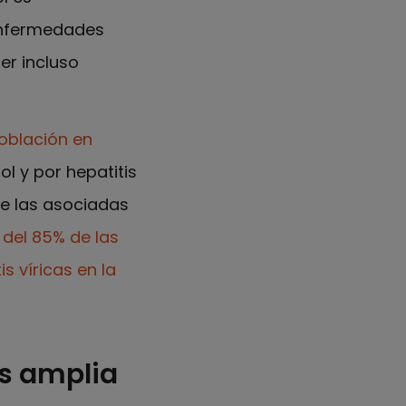
enfermedades
er incluso
oblación en
l y por hepatitis
ue las asociadas
 del 85% de las
s víricas en la
ás amplia