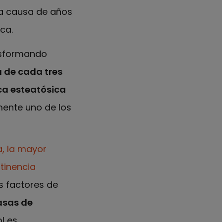
da causa de años
ca.
nsformando
 de cada tres
ca esteatósica
mente uno de los
, la mayor
tinencia
s factores de
asas de
ol es