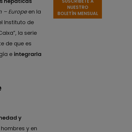
s hepáticas
SUSCRÍBETE A
NUESTRO
h – Europe
en la
BOLETÍN MENSUAL
 Instituto de
ixa”, la serie
te de que es
gía e
integrarla
e
medad y
s hombres y en