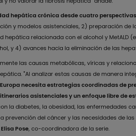
l y no valorar la fibrosis hepática" añade.
ad hepática crónica desde cuatro perspectiva
cción y modelos asistenciales, 2) preparación de la
 hepática relacionada con el alcohol y MetALD (e
l, y 4) avances hacia la eliminación de las hepatit
ente las causas metabólicas, víricas y relacion
epática. "Al analizar estas causas de manera inte
Europa necesita estrategias coordinadas de pr
inerarios asistenciales y un enfoque libre de e
con la diabetes, la obesidad, las enfermedades ca
, la prevención del cáncer y las necesidades de l
Elisa Pose
, co-coordinadora de la serie.