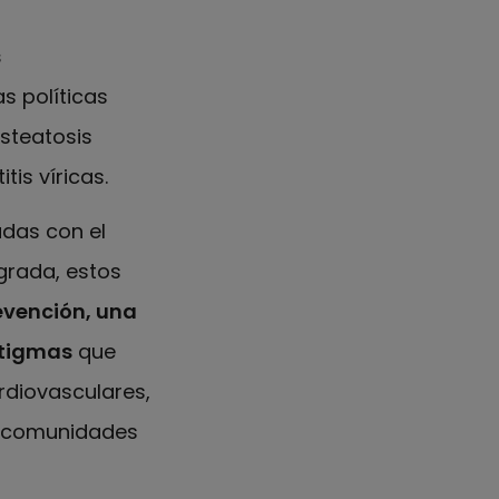
s
s políticas
steatosis
is víricas.
adas con el
grada, estos
evención, una
stigmas
que
rdiovasculares,
as comunidades