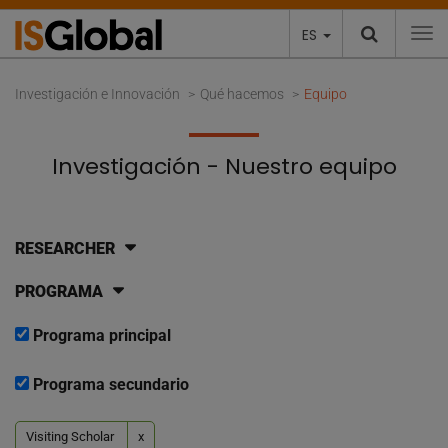
ES
To
Investigación e Innovación
Qué hacemos
Equipo
Investigación - Nuestro equipo
RESEARCHER
PROGRAMA
Programa principal
Programa secundario
Visiting Scholar
x