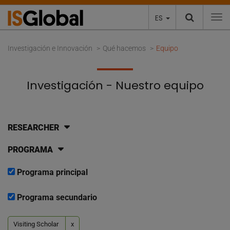
ES
To
Investigación e Innovación
Qué hacemos
Equipo
Investigación - Nuestro equipo
RESEARCHER
PROGRAMA
Programa principal
Programa secundario
Visiting Scholar
x