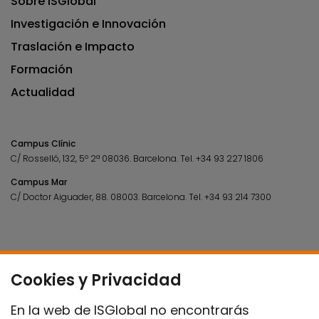
Sobre ISGlobal
Investigación e Innovación
Traslación e Impacto
Formación
Actualidad
Campus Clínic
C/ Rosselló, 132, 5º 2ª 08036.
Barcelona.
Tel.
+34 93 227 1806
Campus Mar
C/ Doctor Aiguader, 88. 08003.
Barcelona.
Tel.
+34 93 214 7300
Cookies y Privacidad
En la web de ISGlobal no encontrarás