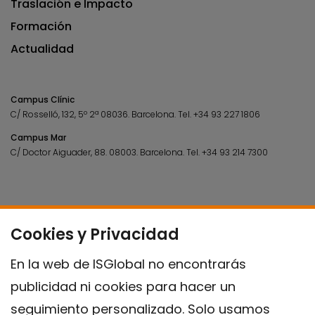
Traslación e Impacto
Formación
Actualidad
Campus Clínic
C/ Rosselló, 132, 5º 2ª 08036.
Barcelona.
Tel.
+34 93 227 1806
Campus Mar
C/ Doctor Aiguader, 88. 08003.
Barcelona.
Tel.
+34 93 214 7300
Cookies y Privacidad
En la web de ISGlobal no encontrarás
publicidad ni cookies para hacer un
seguimiento personalizado. Solo usamos