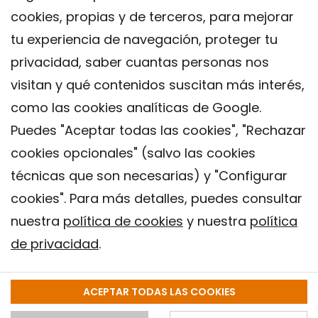
cookies, propias y de terceros, para mejorar
tu experiencia de navegación, proteger tu
privacidad, saber cuantas personas nos
visitan y qué contenidos suscitan más interés,
como las cookies analíticas de Google.
Puedes "Aceptar todas las cookies", "Rechazar
cookies opcionales" (salvo las cookies
técnicas que son necesarias) y "Configurar
Contacto
cookies". Para más detalles, puedes consultar
Aviso legal
nuestra
política de cookies
y nuestra
política
Política de privacidad
de privacidad
.
Política de Cookies
Instituto de Salud Global de Barcelona (ISGlobal), 2018.
ACEPTAR TODAS LAS COOKIES