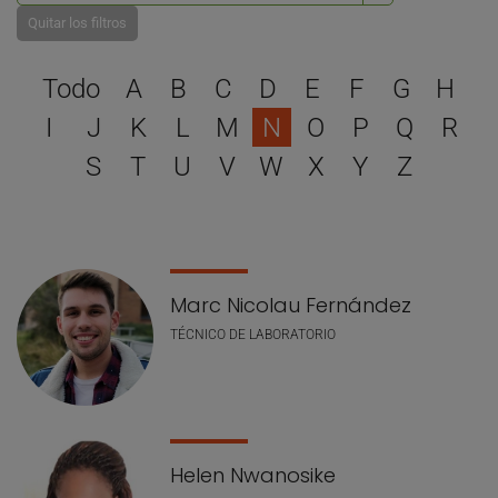
Quitar los filtros
Selecciona una letra para 
Todo
A
B
C
D
E
F
G
H
I
J
K
L
M
N
O
P
Q
R
S
T
U
V
W
X
Y
Z
Lista de personal
Marc Nicolau Fernández
TÉCNICO DE LABORATORIO
Helen Nwanosike