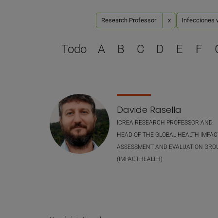
Research Professor
x
Infecciones v
Todo
A
B
C
D
E
F
Lista de personal
Davide Rasella
ICREA RESEARCH PROFESSOR AND
HEAD OF THE GLOBAL HEALTH IMPAC
ASSESSMENT AND EVALUATION GRO
(IMPACTHEALTH)