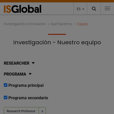
ES
To
Investigación e Innovación
Qué hacemos
Equipo
Investigación - Nuestro equipo
RESEARCHER
PROGRAMA
Programa principal
Programa secundario
Research Professor
x