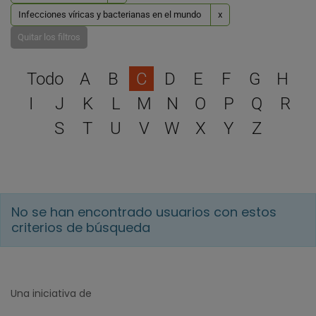
Infecciones víricas y bacterianas en el mundo
x
Quitar los filtros
Selecciona una letra para 
Todo
A
B
C
D
E
F
G
H
I
J
K
L
M
N
O
P
Q
R
S
T
U
V
W
X
Y
Z
No se han encontrado usuarios con estos
criterios de búsqueda
Una iniciativa de