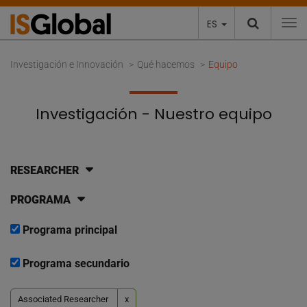
ES
To
Investigación e Innovación
Qué hacemos
Equipo
Investigación - Nuestro equipo
RESEARCHER
PROGRAMA
Programa principal
Programa secundario
Associated Researcher
x