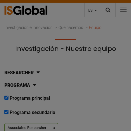
ES
To
Investigación e Innovación
Qué hacemos
Equipo
Investigación - Nuestro equipo
RESEARCHER
PROGRAMA
Programa principal
Programa secundario
Associated Researcher
x