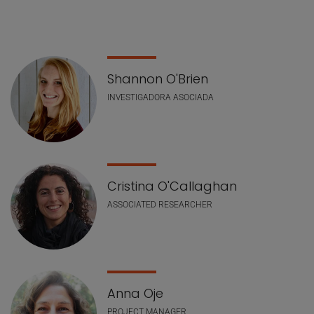
Lista de personal
Shannon O'Brien
INVESTIGADORA ASOCIADA
Cristina O'Callaghan
ASSOCIATED RESEARCHER
Anna Oje
PROJECT MANAGER