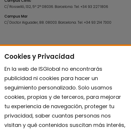
Campus Clínic
C/ Rosselló, 132, 5º 2ª 08036.
Barcelona.
Tel.
+34 93 227 1806
Campus Mar
C/ Doctor Aiguader, 88. 08003.
Barcelona.
Tel.
+34 93 214 7300
Cookies y Privacidad
En la web de ISGlobal no encontrarás
publicidad ni cookies para hacer un
seguimiento personalizado. Solo usamos
cookies, propias y de terceros, para mejorar
tu experiencia de navegación, proteger tu
privacidad, saber cuantas personas nos
visitan y qué contenidos suscitan más interés,