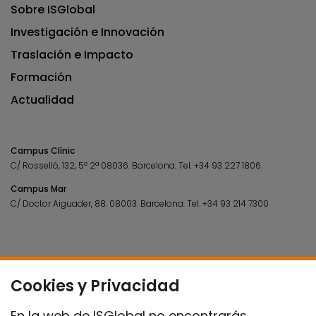
Sobre ISGlobal
Investigación e Innovación
Traslación e Impacto
Formación
Actualidad
Campus Clínic
C/ Rosselló, 132, 5º 2ª 08036.
Barcelona.
Tel.
+34 93 227 1806
Campus Mar
C/ Doctor Aiguader, 88. 08003.
Barcelona.
Tel.
+34 93 214 7300
Cookies y Privacidad
En la web de ISGlobal no encontrarás