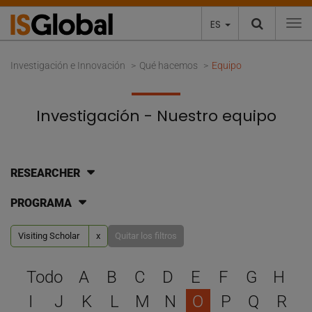
ES
To
Investigación e Innovación
Qué hacemos
Equipo
Investigación - Nuestro equipo
RESEARCHER
PROGRAMA
Visiting Scholar
x
Quitar los filtros
Selecciona una letra para 
Todo
A
B
C
D
E
F
G
H
I
J
K
L
M
N
O
P
Q
R