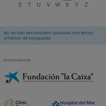
S
T
U
V
W
X
Y
Z
No se han encontrado usuarios con estos
criterios de búsqueda
Una iniciativa de