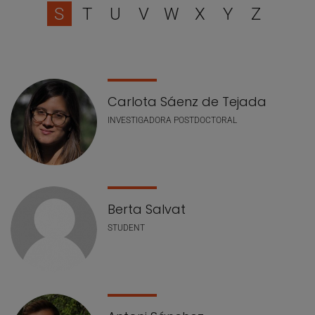
S
T
U
V
W
X
Y
Z
Lista de personal
Carlota Sáenz de Tejada
INVESTIGADORA POSTDOCTORAL
Berta Salvat
STUDENT