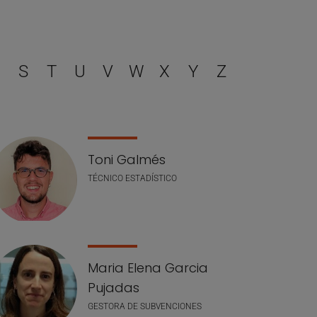
filtrar
S
T
U
V
W
X
Y
Z
Toni Galmés
TÉCNICO ESTADÍSTICO
Maria Elena Garcia
Pujadas
GESTORA DE SUBVENCIONES