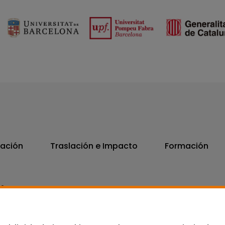
vación
Traslación e Impacto
Formación
06
7300