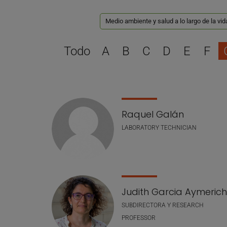
Medio ambiente y salud a lo largo de la vid
Todo
A
B
C
D
E
F
Lista de personal
Raquel Galán
LABORATORY TECHNICIAN
Judith Garcia Aymerich
SUBDIRECTORA Y RESEARCH
PROFESSOR