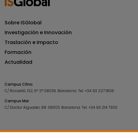
Sobre ISGlobal
Investigación e Innovación
Traslación e Impacto
Formación
Actualidad
Campus Clínic
C/ Rosselló, 132, 5º 2ª 08036.
Barcelona.
Tel.
+34 93 227 1806
Campus Mar
C/ Doctor Aiguader, 88. 08003.
Barcelona.
Tel.
+34 93 214 7300