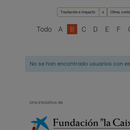
Traslación e Impacto
x
Clima, cont
Todo
A
B
C
D
E
F
No se han encontrado usuarios con es
Una iniciativa de