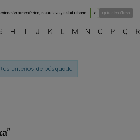
aminación atmosférica, naturaleza y salud urbana
x
Quitar los filtros
Selecciona una letra para 
G
H
I
J
K
L
M
N
O
P
Q
R
tos criterios de búsqueda