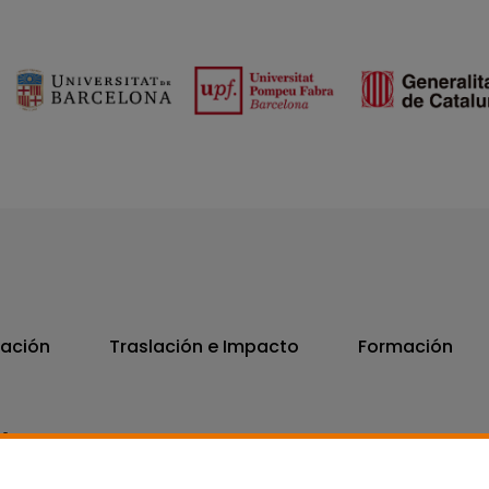
vación
Traslación e Impacto
Formación
06