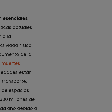
on
esenciales
cticas actuales
 a la
ctividad física.
l aumento de la
0 muertes
rmedades están
 transporte,
ta de espacios
.300 millones de
da año debido a