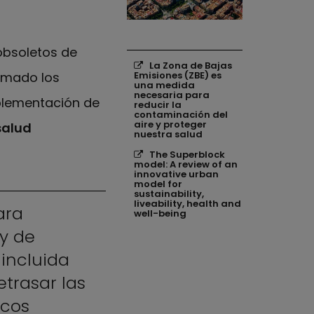
obsoletos de
Los enlaces siguientes se ab
Enlaces relacion
La Zona de Bajas
Emisiones (ZBE) es
timado los
una medida
necesaria para
mplementación de
reducir la
contaminación del
aire y proteger
salud
nuestra salud
The Superblock
model: A review of an
innovative urban
model for
sustainability,
liveability, health and
ara
well-being
 y de
incluida
etrasar las
icos