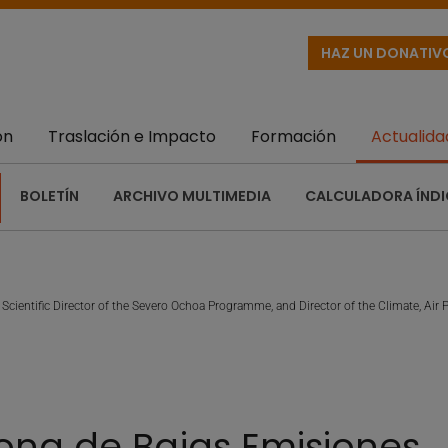
HAZ UN DONATIV
ón
Traslación e Impacto
Formación
Actualida
BOLETÍN
ARCHIVO MULTIMEDIA
CALCULADORA ÍNDI
,
Scientific Director of the Severo Ochoa Programme, and Director of the Climate, Ai
a de Bajas Emisiones...