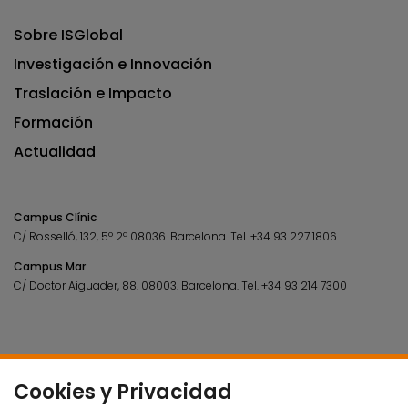
Sobre ISGlobal
Investigación e Innovación
Traslación e Impacto
Formación
Actualidad
Campus Clínic
C/ Rosselló, 132, 5º 2ª 08036.
Barcelona.
Tel.
+34 93 227 1806
Campus Mar
C/ Doctor Aiguader, 88. 08003.
Barcelona.
Tel.
+34 93 214 7300
Cookies y Privacidad