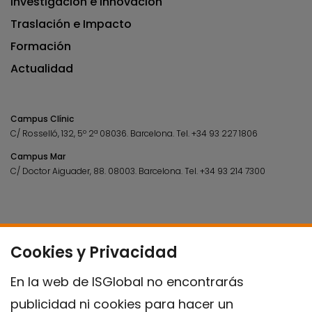
Investigación e Innovación
Traslación e Impacto
Formación
Actualidad
Campus Clínic
C/ Rosselló, 132, 5º 2ª 08036.
Barcelona.
Tel.
+34 93 227 1806
Campus Mar
C/ Doctor Aiguader, 88. 08003.
Barcelona.
Tel.
+34 93 214 7300
Cookies y Privacidad
En la web de ISGlobal no encontrarás
publicidad ni cookies para hacer un