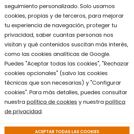
seguimiento personalizado. Solo usamos
cookies, propias y de terceros, para mejorar
tu experiencia de navegación, proteger tu
privacidad, saber cuantas personas nos
visitan y qué contenidos suscitan más interés,
como las cookies analíticas de Google.
Puedes "Aceptar todas las cookies", "Rechazar
cookies opcionales" (salvo las cookies
técnicas que son necesarias) y "Configurar
Contacto
cookies". Para más detalles, puedes consultar
Aviso legal
nuestra
política de cookies
y nuestra
política
Política de privacidad
de privacidad
.
Política de Cookies
Instituto de Salud Global de Barcelona (ISGlobal), 2018.
ACEPTAR TODAS LAS COOKIES