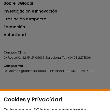
Sobre ISGlobal
Investigación e Innovación
Traslación e Impacto
Formación
Actualidad
Campus Clínic
C/ Rosselló, 132, 5º 2ª 08036.
Barcelona.
Tel.
+34 93 227 1806
Campus Mar
C/ Doctor Aiguader, 88. 08003.
Barcelona.
Tel.
+34 93 214 7300
Cookies y Privacidad
En la web de ISGlobal no encontrarás