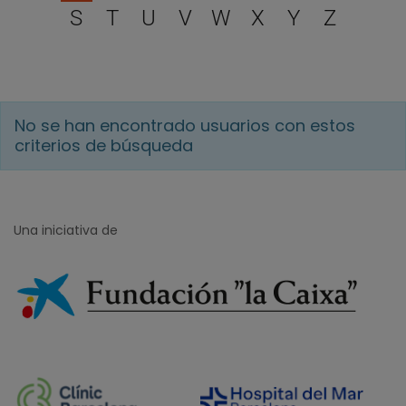
S
T
U
V
W
X
Y
Z
No se han encontrado usuarios con estos
criterios de búsqueda
Una iniciativa de