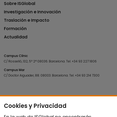
Sobre ISGlobal
Investigación e Innovación
Traslación e Impacto
Formación
Actualidad
Campus Clínic
C/ Rosselló, 132, 5º 2ª 08036.
Barcelona.
Tel.
+34 93 227 1806
Campus Mar
C/ Doctor Aiguader, 88. 08003.
Barcelona.
Tel.
+34 93 214 7300
Cookies y Privacidad
En la web de ISGlobal no encontrarás