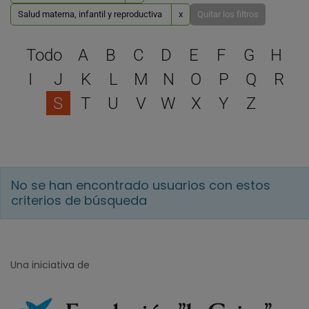
Salud materna, infantil y reproductiva
x
Quitar los filtros
Selecciona una letra para 
Todo
A
B
C
D
E
F
G
H
I
J
K
L
M
N
O
P
Q
R
S
T
U
V
W
X
Y
Z
No se han encontrado usuarios con estos
criterios de búsqueda
Una iniciativa de