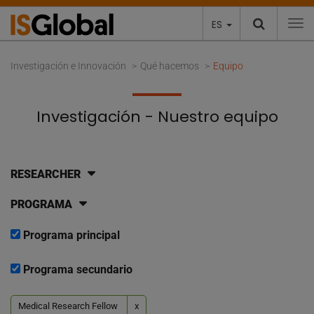
ES
To
Investigación e Innovación
Qué hacemos
Equipo
Investigación - Nuestro equipo
RESEARCHER
PROGRAMA
Programa principal
Programa secundario
Medical Research Fellow
x