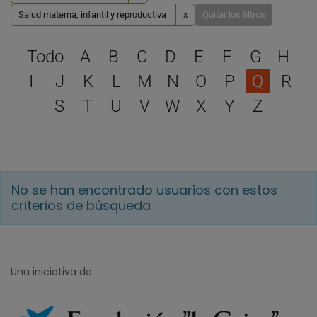
Salud materna, infantil y reproductiva
x
Quitar los filtros
Selecciona una letra para 
Todo
A
B
C
D
E
F
G
H
I
J
K
L
M
N
O
P
Q
R
S
T
U
V
W
X
Y
Z
No se han encontrado usuarios con estos
criterios de búsqueda
Una iniciativa de