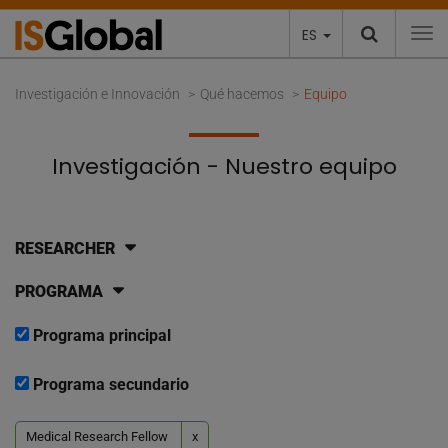
ES
To
Investigación e Innovación
Qué hacemos
Equipo
Investigación - Nuestro equipo
RESEARCHER
PROGRAMA
Programa principal
Programa secundario
Medical Research Fellow
x