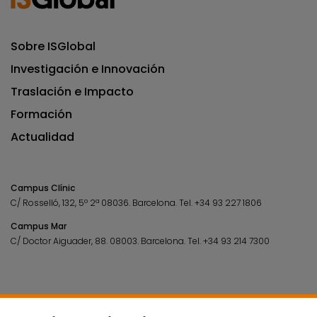
Sobre ISGlobal
Investigación e Innovación
Traslación e Impacto
Formación
Actualidad
Campus Clínic
C/ Rosselló, 132, 5º 2ª 08036.
Barcelona.
Tel.
+34 93 227 1806
Campus Mar
C/ Doctor Aiguader, 88. 08003.
Barcelona.
Tel.
+34 93 214 7300