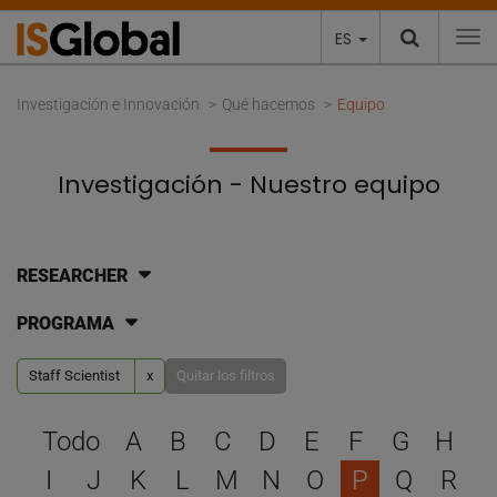
ES
To
Investigación e Innovación
Qué hacemos
Equipo
Investigación - Nuestro equipo
RESEARCHER
PROGRAMA
Staff Scientist
x
Quitar los filtros
Selecciona una letra para 
Todo
A
B
C
D
E
F
G
H
I
J
K
L
M
N
O
P
Q
R