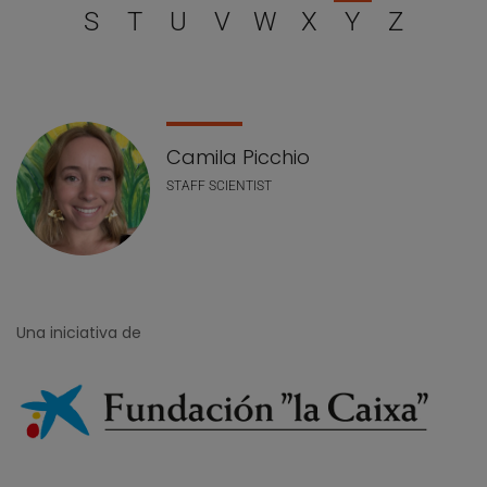
S
T
U
V
W
X
Y
Z
Lista de personal
Camila Picchio
STAFF SCIENTIST
Una iniciativa de