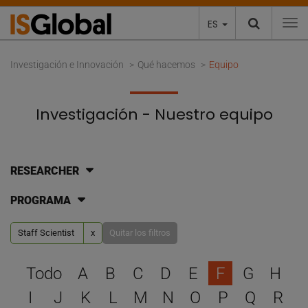
ES
To
Investigación e Innovación
Qué hacemos
Equipo
Investigación - Nuestro equipo
RESEARCHER
PROGRAMA
Staff Scientist
x
Quitar los filtros
Selecciona una letra para 
Todo
A
B
C
D
E
F
G
H
I
J
K
L
M
N
O
P
Q
R