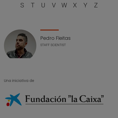
S
T
U
V
W
X
Y
Z
Lista de personal
Pedro Fleitas
STAFF SCIENTIST
Una iniciativa de