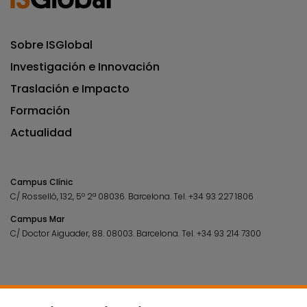
Sobre ISGlobal
Investigación e Innovación
Traslación e Impacto
Formación
Actualidad
Campus Clínic
C/ Rosselló, 132, 5º 2ª 08036.
Barcelona.
Tel.
+34 93 227 1806
Campus Mar
C/ Doctor Aiguader, 88. 08003.
Barcelona.
Tel.
+34 93 214 7300