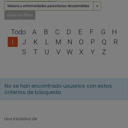
Malaria y enfermedades parasitarias desatendidas
x
Quitar los filtros
Selecciona una letra para 
Todo
A
B
C
D
E
F
G
H
I
J
K
L
M
N
O
P
Q
R
S
T
U
V
W
X
Y
Z
No se han encontrado usuarios con estos
criterios de búsqueda
Una iniciativa de