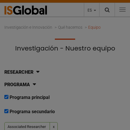
ES
To
Investigación e Innovación
Qué hacemos
Equipo
Investigación - Nuestro equipo
RESEARCHER
PROGRAMA
Programa principal
Programa secundario
Associated Researcher
x