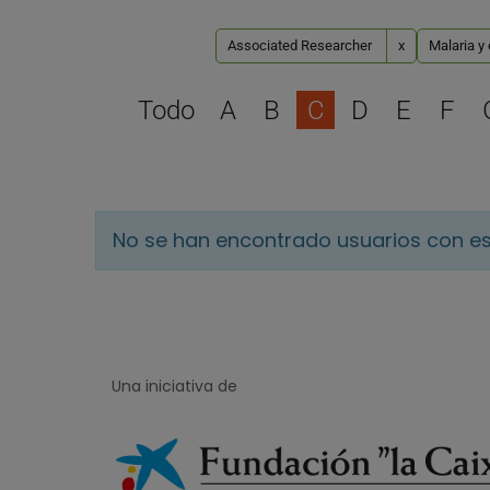
Associated Researcher
x
Malaria y
Todo
A
B
C
D
E
F
No se han encontrado usuarios con es
Una iniciativa de