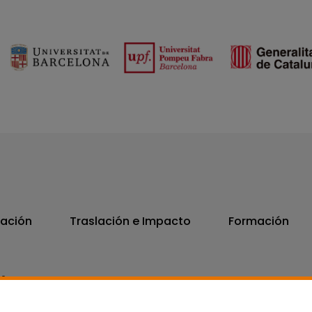
vación
Traslación e Impacto
Formación
06