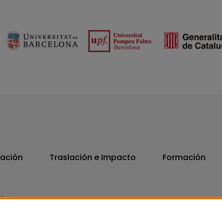
vación
Traslación e Impacto
Formación
06