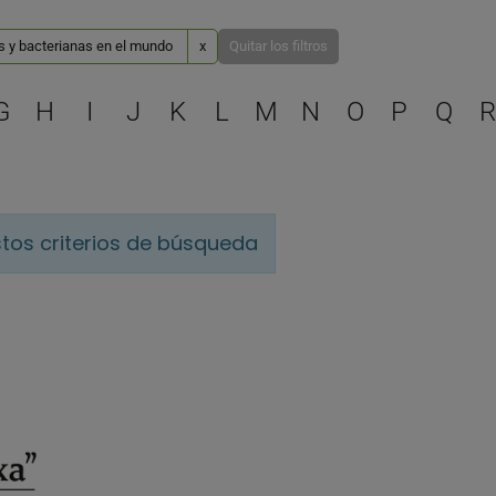
as y bacterianas en el mundo
x
Quitar los filtros
Selecciona una letra para 
G
H
I
J
K
L
M
N
O
P
Q
R
tos criterios de búsqueda