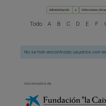
Administración
x
Infecciones víric
Todo
A
B
C
D
E
F
No se han encontrado usuarios con es
Una iniciativa de