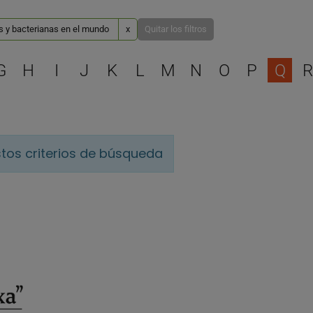
as y bacterianas en el mundo
x
Quitar los filtros
Selecciona una letra para 
G
H
I
J
K
L
M
N
O
P
Q
R
tos criterios de búsqueda