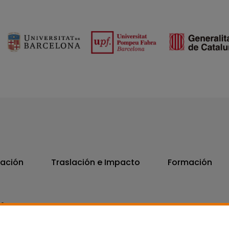
vación
Traslación e Impacto
Formación
06