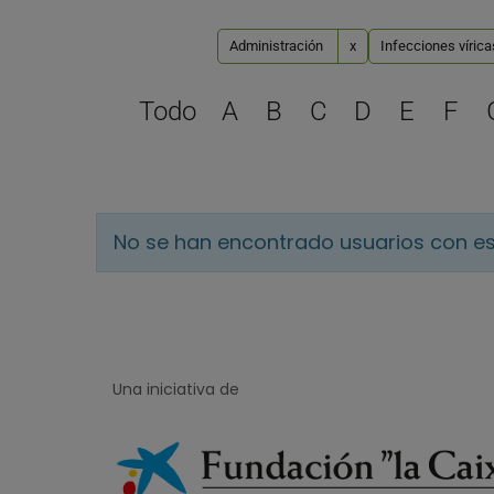
Administración
x
Infecciones víric
Todo
A
B
C
D
E
F
No se han encontrado usuarios con es
Una iniciativa de