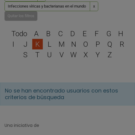
Infecciones víricas y bacterianas en el mundo
x
Quitar los filtros
Selecciona una letra para 
Todo
A
B
C
D
E
F
G
H
I
J
K
L
M
N
O
P
Q
R
S
T
U
V
W
X
Y
Z
No se han encontrado usuarios con estos
criterios de búsqueda
Una iniciativa de