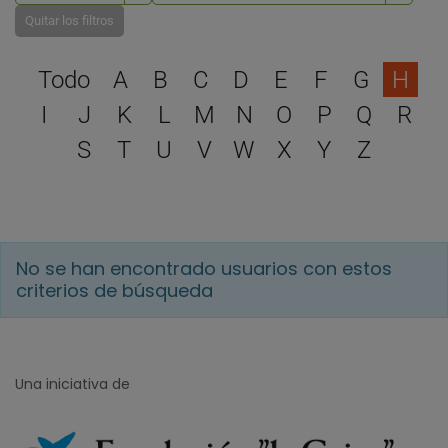
Quitar los filtros
Selecciona una letra para 
Todo
A
B
C
D
E
F
G
H
I
J
K
L
M
N
O
P
Q
R
S
T
U
V
W
X
Y
Z
No se han encontrado usuarios con estos
criterios de búsqueda
Una iniciativa de