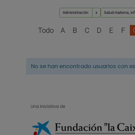
Administración
x
Salud materna, inf
Todo
A
B
C
D
E
F
No se han encontrado usuarios con es
Una iniciativa de