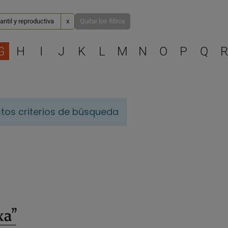
antil y reproductiva
x
Quitar los filtros
Selecciona una letra para 
G
H
I
J
K
L
M
N
O
P
Q
R
tos criterios de búsqueda