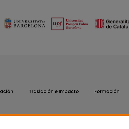
vación
Traslación e Impacto
Formación
06