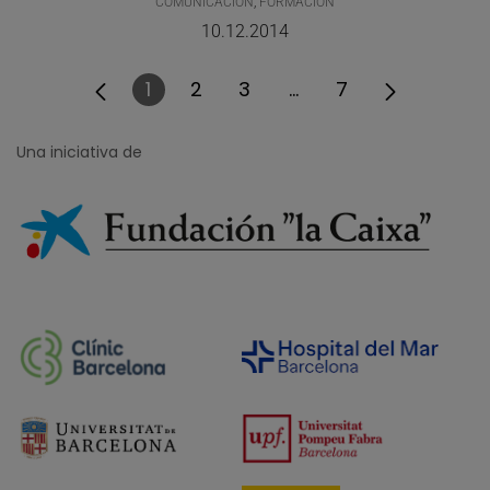
COMUNICACIÓN
,
FORMACIÓN
10.12.2014
1
2
3
...
7
Página
Página
Página
Páginas intermedias
Página
Una iniciativa de