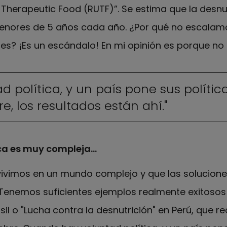
herapeutic Food (RUTF)”. Se estima que la desn
menores de 5 años cada año. ¿Por qué no escalam
s? ¡Es un escándalo! En mi opinión es porque no h
 política, y un país pone sus polític
, los resultados están ahí."
ica es muy compleja...
imos en un mundo complejo y que las soluciones, i
Tenemos suficientes ejemplos realmente exitosos 
il o "Lucha contra la desnutrición" en Perú, que 