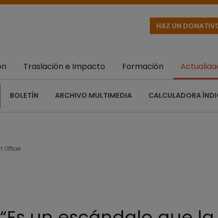
HAZ UN DONATIV
ón
Traslación e Impacto
Formación
Actualida
BOLETÍN
ARCHIVO MULTIMEDIA
CALCULADORA ÍNDI
 Officer
“Es un escándalo que la