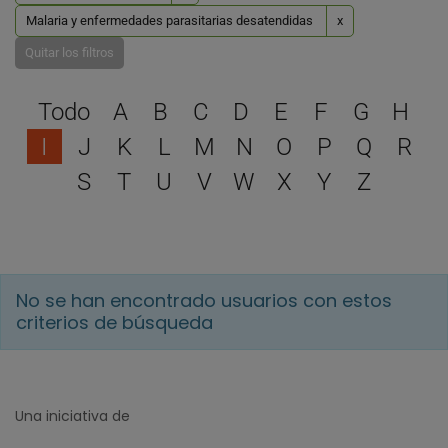
Malaria y enfermedades parasitarias desatendidas
x
Quitar los filtros
Selecciona una letra para 
Todo
A
B
C
D
E
F
G
H
I
J
K
L
M
N
O
P
Q
R
S
T
U
V
W
X
Y
Z
No se han encontrado usuarios con estos
criterios de búsqueda
Una iniciativa de