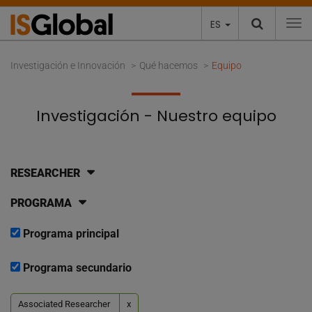
ES
To
Investigación e Innovación
Qué hacemos
Equipo
Investigación - Nuestro equipo
RESEARCHER
PROGRAMA
Programa principal
Programa secundario
Associated Researcher
x