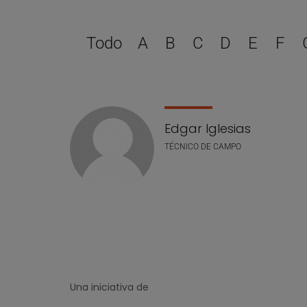
Todo
A
B
C
D
E
F
Lista de personal
Edgar Iglesias
TÉCNICO DE CAMPO
Una iniciativa de