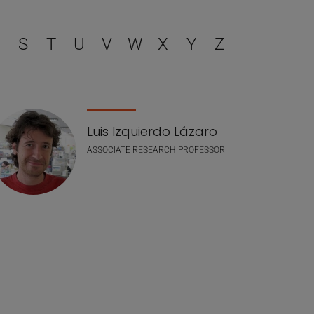
filtrar
S
T
U
V
W
X
Y
Z
Luis Izquierdo Lázaro
ASSOCIATE RESEARCH PROFESSOR