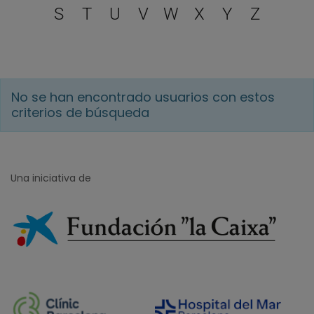
S
T
U
V
W
X
Y
Z
No se han encontrado usuarios con estos
criterios de búsqueda
Una iniciativa de