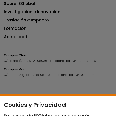
Sobre ISGlobal
Investigación e Innovación
Traslación e Impacto
Formación
Actualidad
Campus Clínic
C/ Rosselló, 132, 5º 2ª 08036.
Barcelona.
Tel.
+34 93 227 1806
Campus Mar
C/ Doctor Aiguader, 88. 08003.
Barcelona.
Tel.
+34 93 214 7300
Cookies y Privacidad
En la web de ISGlobal no encontrarás