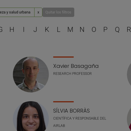
eza y salud urbana
x
Quitar los filtros
Selecciona una letra para 
G
H
I
J
K
L
M
N
O
P
Q
R
Xavier Basagaña
RESEARCH PROFESSOR
SÍLVIA BORRÀS
CIENTÍFICA Y RESPONSABLE DEL
AIRLAB