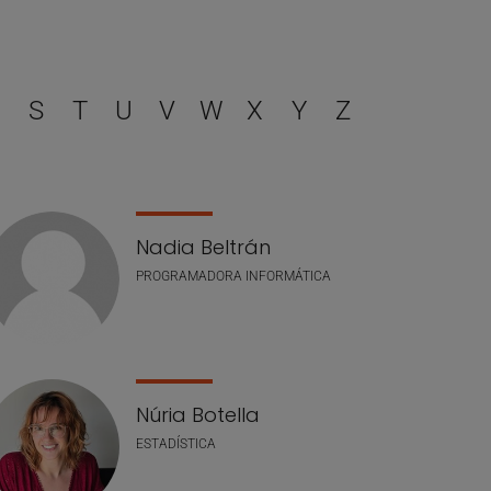
filtrar
S
T
U
V
W
X
Y
Z
Nadia Beltrán
PROGRAMADORA INFORMÁTICA
Núria Botella
ESTADÍSTICA