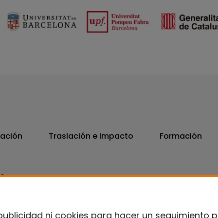
vación
Traslación e Impacto
Formación
06
7300
publicidad ni cookies para hacer un seguimiento 