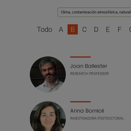
Clima, contaminación atmosférica, natural
Todo
A
B
C
D
E
F
Lista de personal
Joan Ballester
RESEARCH PROFESSOR
Anna Bornioli
INVESTIGADORA POSTDOCTORAL