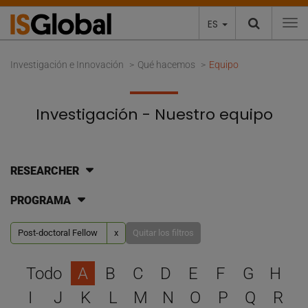
ES
To
Investigación e Innovación
Qué hacemos
Equipo
Investigación - Nuestro equipo
RESEARCHER
PROGRAMA
Post-doctoral Fellow
x
Quitar los filtros
Selecciona una letra para 
Todo
A
B
C
D
E
F
G
H
I
J
K
L
M
N
O
P
Q
R