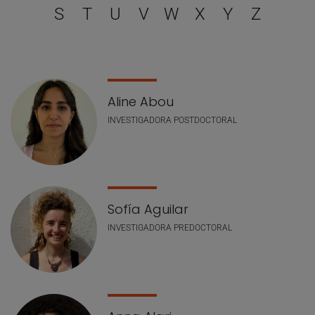
S
T
U
V
W
X
Y
Z
Lista de personal
Aline Abou
INVESTIGADORA POSTDOCTORAL
Sofía Aguilar
INVESTIGADORA PREDOCTORAL