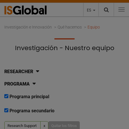
ES
To
Investigación e Innovación
Qué hacemos
Equipo
Investigación - Nuestro equipo
RESEARCHER
PROGRAMA
Programa principal
Programa secundario
Research Support
x
Quitar los filtros