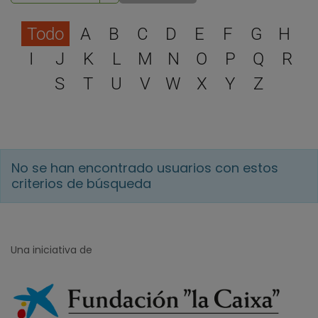
Selecciona una letra para 
Todo
A
B
C
D
E
F
G
H
I
J
K
L
M
N
O
P
Q
R
S
T
U
V
W
X
Y
Z
No se han encontrado usuarios con estos
criterios de búsqueda
Una iniciativa de