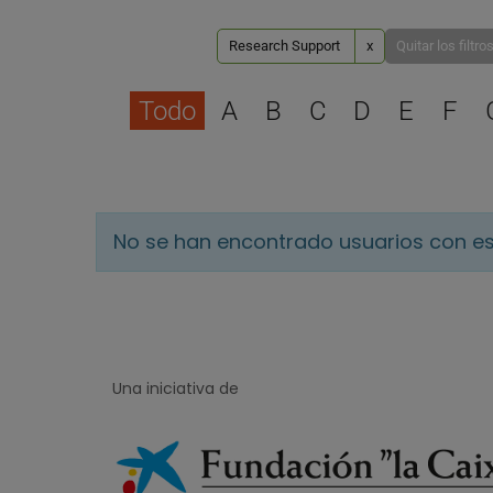
Research Support
x
Quitar los filtro
Todo
A
B
C
D
E
F
No se han encontrado usuarios con es
Una iniciativa de