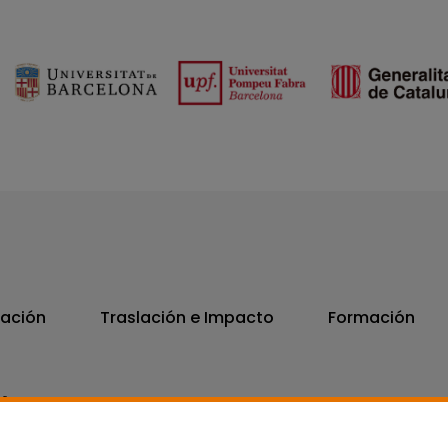
vación
Traslación e Impacto
Formación
06