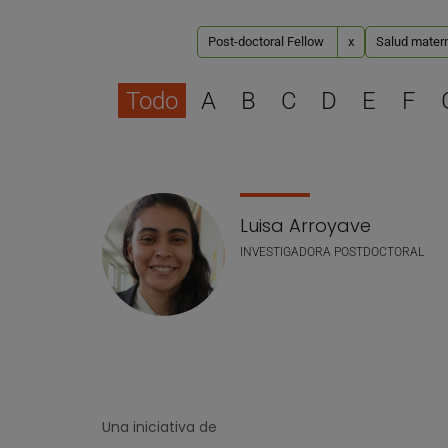
Post-doctoral Fellow
x
Salud materna
Todo
A
B
C
D
E
F
Lista de personal
Luisa Arroyave
INVESTIGADORA POSTDOCTORAL
Una iniciativa de