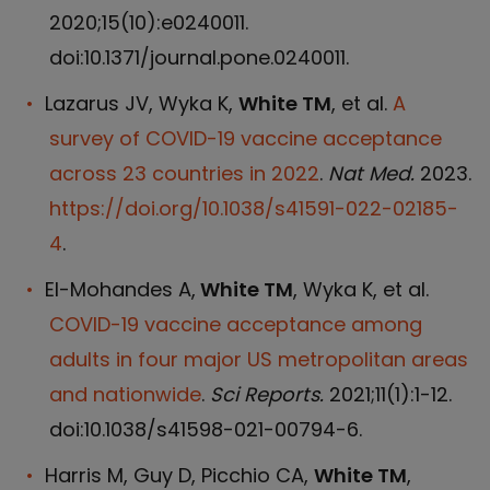
2020;15(10):e0240011.
doi:10.1371/journal.pone.0240011.
Lazarus JV, Wyka K,
White TM
, et al.
A
survey of COVID-19 vaccine acceptance
across 23 countries in 2022
.
Nat Med.
2023.
https://doi.org/10.1038/s41591-022-02185-
4
.
El-Mohandes A,
White TM
, Wyka K, et al.
COVID-19 vaccine acceptance among
adults in four major US metropolitan areas
and nationwide
.
Sci Reports.
2021;11(1):1-12.
doi:10.1038/s41598-021-00794-6.
Harris M, Guy D, Picchio CA,
White TM
,