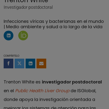
Trenton White
Investigador postdoctoral
Infecciones víricas y bacterianas en el mundo
| Medio ambiente y salud a lo largo de la vida
Perfil de Linkedin de Trenton White
Página de Trenton White en Orcid
COMPÁRTELO
Compartir en Facebook
Compartir en Twitter
Compartir en LinkedIn
Compartir por email
Trenton White es
investigador postdoctoral
en el
Public Health Liver Group
de ISGlobal,
donde apoya la investigación orientada a
mejorar los sistemas de atención para las