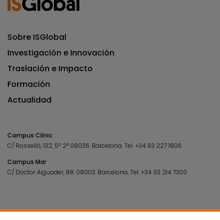
Sobre ISGlobal
Investigación e Innovación
Traslación e Impacto
Formación
Actualidad
Campus Clínic
C/ Rosselló, 132, 5º 2ª 08036.
Barcelona.
Tel.
+34 93 227 1806
Campus Mar
C/ Doctor Aiguader, 88. 08003.
Barcelona.
Tel.
+34 93 214 7300