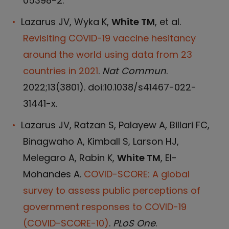
05398-2.
Lazarus JV, Wyka K,
White TM
, et al.
Revisiting COVID-19 vaccine hesitancy
around the world using data from 23
countries in 2021
.
Nat Commun
.
2022;13(3801). doi:10.1038/s41467-022-
31441-x.
Lazarus JV, Ratzan S, Palayew A, Billari FC,
Binagwaho A, Kimball S, Larson HJ,
Melegaro A, Rabin K,
White TM
, El-
Mohandes A.
COVID-SCORE: A global
survey to assess public perceptions of
government responses to COVID-19
(COVID-SCORE-10)
.
PLoS One
.