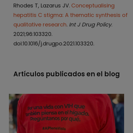
Rhodes T, Lazarus JV.
Conceptualising
hepatitis C stigma: A thematic synthesis of
qualitative research
.
Int J Drug Policy
.
2021;96:103320.
doi:10.1016/j.drugpo.2021.103320.
Artículos publicados en el blog