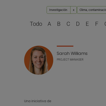
Investigación
x
Clima, contaminació
Todo
A
B
C
D
E
F
Lista de personal
Sarah Williams
PROJECT MANAGER
Una iniciativa de