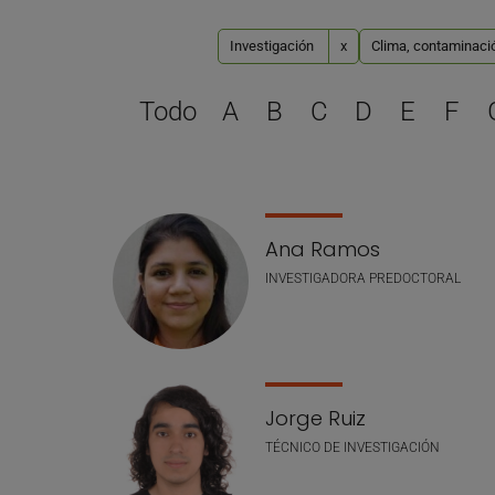
Investigación
x
Clima, contaminació
Todo
A
B
C
D
E
F
Lista de personal
Ana Ramos
INVESTIGADORA PREDOCTORAL
Jorge Ruiz
TÉCNICO DE INVESTIGACIÓN