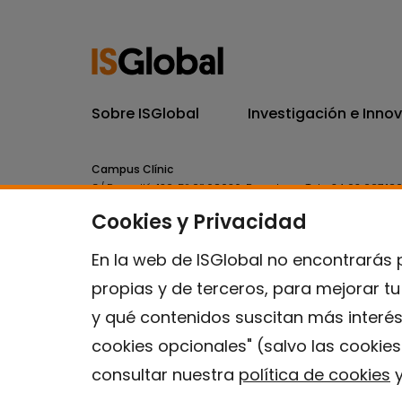
Sobre ISGlobal
Investigación e Inno
Campus Clínic
C/ Rosselló, 132, 5º 2ª 08036.
Barcelona.
Tel.
+34 93 227 18
Cookies y Privacidad
Campus Mar
C/ Doctor Aiguader, 88. 08003.
Barcelona.
Tel.
+34 93 214 
En la web de ISGlobal no encontrarás 
propias y de terceros, para mejorar t
y qué contenidos suscitan más interés
cookies opcionales" (salvo las cookie
consultar nuestra
política de cookies
y