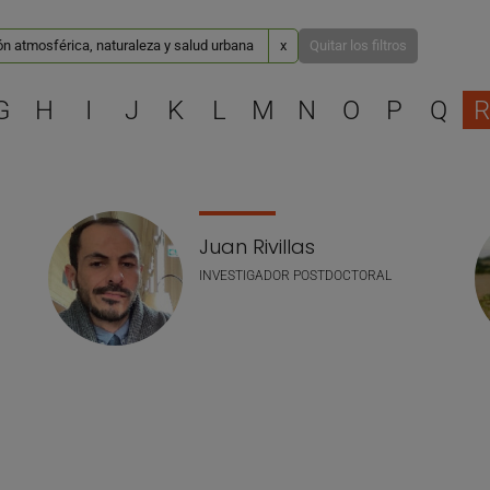
n atmosférica, naturaleza y salud urbana
x
Quitar los filtros
Selecciona una letra para 
G
H
I
J
K
L
M
N
O
P
Q
R
Juan Rivillas
INVESTIGADOR POSTDOCTORAL