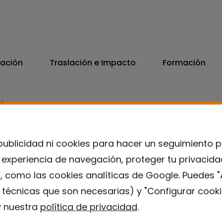
vación
Traslación e Impacto
Formación
06
7300
publicidad ni cookies para hacer un seguimiento 
u experiencia de navegación, proteger tu privacid
, como las cookies analíticas de Google. Puedes "
s técnicas que son necesarias) y "Configurar cooki
 nuestra
política de privacidad
.