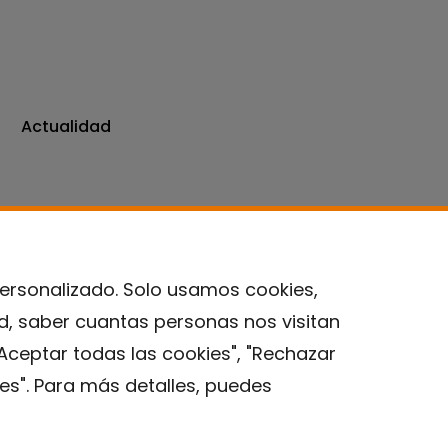
Actualidad
personalizado. Solo usamos cookies,
ad, saber cuantas personas nos visitan
Contacto
Aceptar todas las cookies", "Rechazar
es". Para más detalles, puedes
Aviso legal
Política de privacidad
Política de Cookies
Instituto de Salud Global de Barcelona (ISGlobal), 2018.