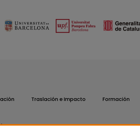
vación
Traslación e Impacto
Formación
06