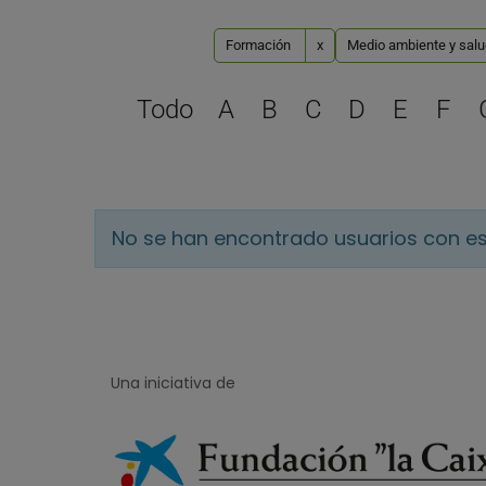
Formación
x
Medio ambiente y salud 
Todo
A
B
C
D
E
F
No se han encontrado usuarios con es
Una iniciativa de