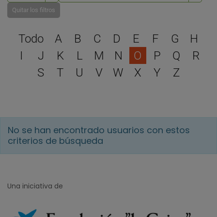
Quitar los filtros
Selecciona una letra para 
Todo
A
B
C
D
E
F
G
H
I
J
K
L
M
N
O
P
Q
R
S
T
U
V
W
X
Y
Z
No se han encontrado usuarios con estos
criterios de búsqueda
Una iniciativa de