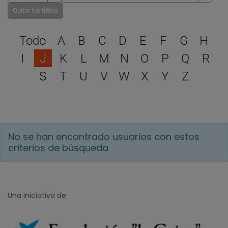
Quitar los filtros
Selecciona una letra para 
Todo
A
B
C
D
E
F
G
H
I
J
K
L
M
N
O
P
Q
R
S
T
U
V
W
X
Y
Z
No se han encontrado usuarios con estos
criterios de búsqueda
Una iniciativa de