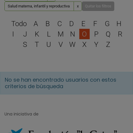
Salud materna, infantil y reproductiva
x
Quitar los filtros
Selecciona una letra para 
Todo
A
B
C
D
E
F
G
H
I
J
K
L
M
N
O
P
Q
R
S
T
U
V
W
X
Y
Z
No se han encontrado usuarios con estos
criterios de búsqueda
Una iniciativa de