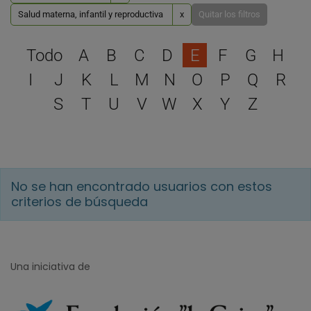
Salud materna, infantil y reproductiva
x
Quitar los filtros
Selecciona una letra para 
Todo
A
B
C
D
E
F
G
H
I
J
K
L
M
N
O
P
Q
R
S
T
U
V
W
X
Y
Z
No se han encontrado usuarios con estos
criterios de búsqueda
Una iniciativa de